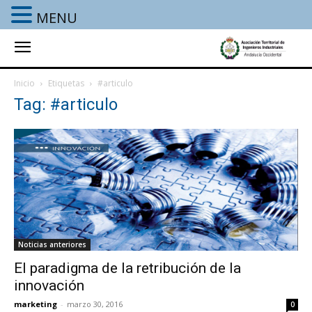
MENU
Inicio
Etiquetas
#articulo
Tag: #articulo
Noticias anteriores
El paradigma de la retribución de la
innovación
marketing
-
marzo 30, 2016
0