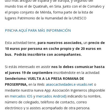
uso más antiguo de España y de Europa, y segundo del
mundo tras el de Quatinah, en Siria. Junto con el de Cornalvo y
el propio conjunto de Mérida, forma parte de la lista de
lugares Patrimonio de la Humanidad de la UNESCO
PINCHA AQUÍ PARA MÁS INFORMACIÓN
Esta actividad tiene,
para nuestros asociados,
un
precio de
10
euros por persona en coche propio y de 20 euros en
bus
. Podrás inscribirte con acompañantes.
Si estás interesado en asistir
nos lo debes comunicar hasta
el jueves 19 de septiembre
inscribiéndote en la actividad:
Senderismo: VUELTA A LA PRESA ROMANA DE
PROSERPINA,
en la Web:
aiiaocactividades.e-visado.net
o
mediante nuestra nueva App: Asociación Ingenieros (disponible
en
mercados IOS
y
mercados Android
) indicando tu nombre,
número de colegiado, teléfono de contacto, correo
electrónico y si asistes acompañado de otra persona.