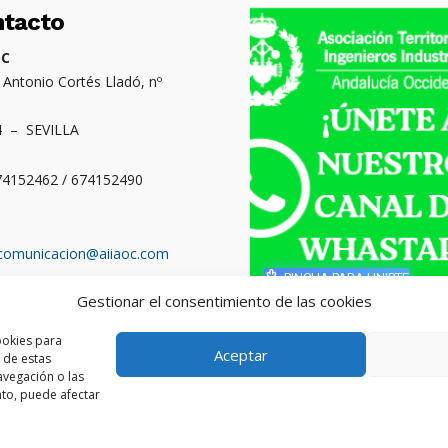
ntacto
OC
. Antonio Cortés Lladó, nº
4 – SEVILLA
674152462 / 674152490
comunicacion@aiiaoc.com
PINCHA PARA UNIRTE
Gestionar el consentimiento de las cookies
o territorial: Cádiz,
ba, Huelva y Sevilla
ookies para
Aceptar
 de estas
vegación o las
ento, puede afectar