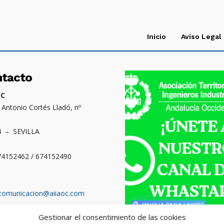
Inicio
Aviso Legal
ntacto
OC
. Antonio Cortés Lladó, nº
4 – SEVILLA
674152462 / 674152490
comunicacion@aiiaoc.com
PINCHA PARA UNIRTE
Gestionar el consentimiento de las cookies
o territorial: Cádiz,