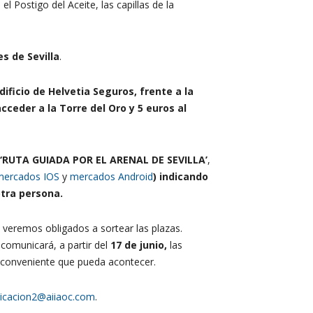
l Postigo del Aceite, las capillas de la
s de Sevilla
.
dificio de Helvetia Seguros, frente a la
cceder a la Torre del Oro y 5 euros al
‘RUTA GUIADA POR EL ARENAL DE SEVILLA’
,
mercados IOS
y
mercados Android
) indicando
tra persona.
 veremos obligados a sortear las plazas.
comunicará, a partir del
17 de junio,
las
 inconveniente que pueda acontecer.
icacion2@aiiaoc.com
.