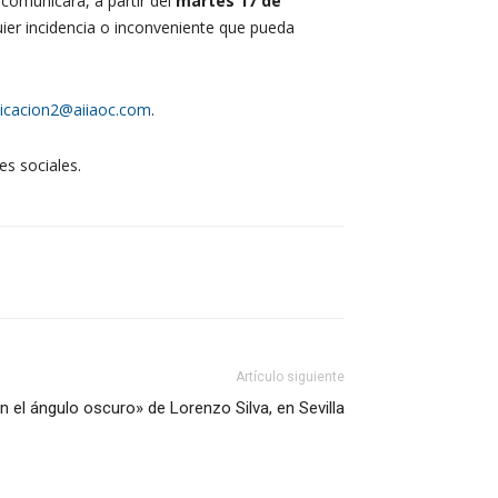
comunicará, a partir del
martes 17 de
uier incidencia o inconveniente que pueda
icacion2@aiiaoc.com
.
es sociales.
Artículo siguiente
 el ángulo oscuro» de Lorenzo Silva, en Sevilla