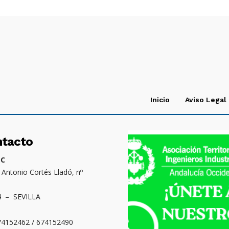
Inicio
Aviso Legal
ntacto
OC
. Antonio Cortés Lladó, nº
4 – SEVILLA
674152462 / 674152490