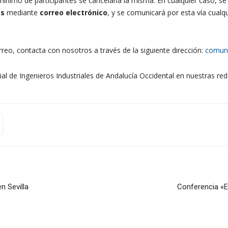
nimo de participantes se cancelaría la misma. En cualquier caso, se 
as
mediante
correo electrónico
, y se comunicará por esta vía cualq
reo, contacta con nosotros a través de la siguiente dirección:
comun
rial de Ingenieros Industriales de Andalucía Occidental en nuestras red
n Sevilla
Conferencia «En