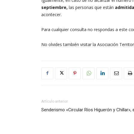
Igualmente, en caso de no alcanzar el número mí
septiembre,
las personas que están
admitid
acontecer.
Para cualquier consulta no respondas a este cor
No olvides también visitar la Asociación Territo
Artículo anterior
Senderismo «Circular Ríos Higuerón y Chillar», e