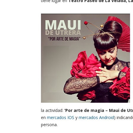
tiene lugar en
Teatro Paseo de La Velada, La
la actividad:
‘Por arte de magia – Maui de Ut
en
mercados IOS
y
mercados Android
) indican
persona.