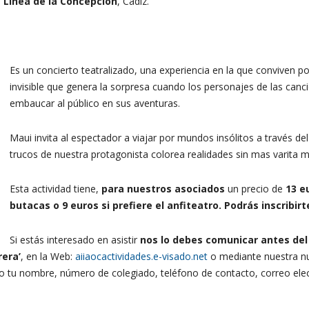
 Línea de la Concepción
, Cádiz.
Es un concierto teatralizado, una experiencia en la que conviven 
invisible que genera la sorpresa cuando los personajes de las can
embaucar al público en sus aventuras.
Maui invita al espectador a viajar por mundos insólitos a través de
trucos de nuestra protagonista colorea realidades sin mas varita m
Esta actividad tiene,
para nuestros asociados
un precio de
13
e
butacas o 9 euros si prefiere el anfiteatro.
Podrás inscribir
Si estás interesado en asistir
nos lo debes comunicar antes del
rera
’
, en la Web:
aiiaocactividades.e-visado.net
o mediante nuestra nu
do tu nombre, número de colegiado, teléfono de contacto, correo ele