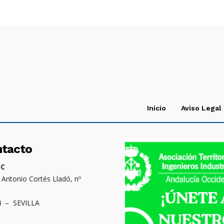
Inicio
Aviso Legal
ntacto
OC
. Antonio Cortés Lladó, nº
4 – SEVILLA