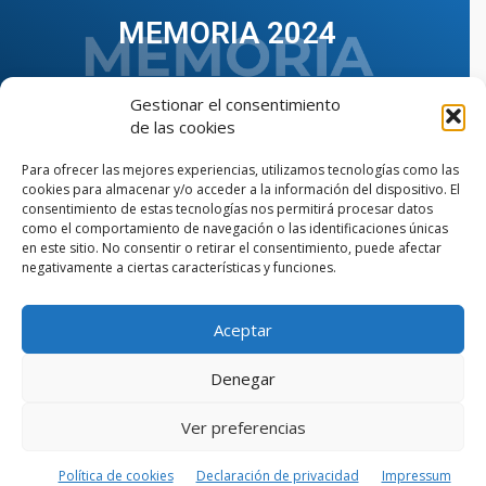
MEMORIA 2024
Gestionar el consentimiento
de las cookies
Para ofrecer las mejores experiencias, utilizamos tecnologías como las
cookies para almacenar y/o acceder a la información del dispositivo. El
consentimiento de estas tecnologías nos permitirá procesar datos
como el comportamiento de navegación o las identificaciones únicas
en este sitio. No consentir o retirar el consentimiento, puede afectar
negativamente a ciertas características y funciones.
Aceptar
VER TODAS LAS MEMORIAS
Denegar
Ver preferencias
© Copyright © 2023 AIIAOC - Asociación Territorial de
Ingenieros Industriales de Andalucía Occidental. Página
web diseñada por el Departamento de Comunicación de
Política de cookies
Declaración de privacidad
Impressum
AIIAOC.