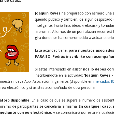
la de Cádiz.
Joaquín Reyes
ha preparado con esmero una a
querido público y también, de algún despistad
inteligente. Ironía fina, ideas «relocas» y tona
la broma!. A lomos de un poni alazán recorrerá l
gira donde se ha comprometido a actuar sobrio. 
Esta actividad tiene,
para nuestros asociado
PARAISO.
Podrás inscribirte con acompaña
Si estás interesado en asistir
nos lo debes com
inscribiéndote en la actividad:
‘Joaquín Reyes –
uestra nueva App: Asociación Ingenieros (disponible en
mercados I
reo electrónico y si asistes acompañado de otra persona.
aforo disponible.
En el caso de que se supere el número de asistent
ínimo de participantes se cancelaría la misma.
En cualquier caso, 
mediante correo electrónico
, y se comunicará por esta vía cualqu