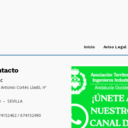
Inicio
Aviso Legal
ntacto
OC
. Antonio Cortés Lladó, nº
4 – SEVILLA
674152462 / 674152490