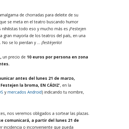
malgama de chorradas para deleite de su
o que se meta en el teatro buscando humor
das nihilistas todo eso y mucho más es ¡Festejen
a gran mayoría de los teatros del país, en una
No se lo pierdan y … ¡festéjenlo!
s,
un precio de
10
euros por persona en zona
ntes.
unicar antes del lunes 21 de marzo,
 Festejen la broma
, EN CÁDIZ’
, en la
OS
y
mercados Android
) indicando tu nombre,
es, nos veremos obligados a sortear las plazas.
se comunicará, a partir del lunes 21 de
ier incidencia o inconveniente que pueda