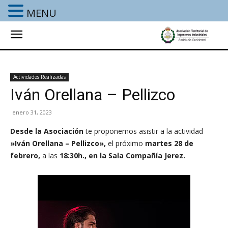
MENU
Actividades Realizadas
Iván Orellana – Pellizco
enero 31, 2023
Desde la Asociación
te proponemos asistir a la actividad
»Iván Orellana – Pellizco»
,
el próximo
martes 28 de
febrero,
a las
18:30h., en la Sala Compañía Jerez.