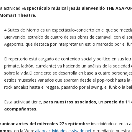
a actividad
«Espectáculo músical Jesús Bienvenido THE AGAPOR
n Momart Theatre.
4 Suites de Momo es un espectáculo-concierto en el que se mezcl
Bienvenido, extraído de cuatro de sus obras de carnaval, con el 
Agapornis, que destaca por interpretar un estilo marcado por el funk
El repertorio está cargado de contenido social y político en sus le
primate, ladrón, currelante) va haciendo un análisis de la sociedad 
sobre la vida.El concierto se desarrolla en base a cuatro personaj
estilos musicales variados que abarcan desde el pop-rock hasta la
rock andaluz hasta el reggae, pasando por el swing, el funk o la ba
Esta actividad tiene,
para nuestros asociados,
un
precio de 11
acompañantes.
municar antes del miércoles 27 septiembre
inscribiéndote en la a
 Momo»
, en la Web:
aiiaocactividades.e-visado.net
o mediante nuestra n