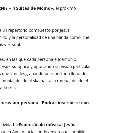
NIS – 4 Suites de Momo
»,
el próximo
a un repertorio compuesto por Jesús
sonido y la personalidad de una banda como The
 y el soul.
tras, en las que cada personaje (demonio,
desde su óptica y aportando su visión particular
es que van desgranando un repertorio lleno de
 cumbia, desde el ska hasta la rumba, desde el
lada rock.
euros por persona
. Podrás inscribirte con
ctividad:
«Espectáculo músical Jesús
ueva App: Asociación Ingenieros (disponible