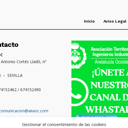
Inicio
Aviso Legal
ntacto
OC
. Antonio Cortés Lladó, nº
4 – SEVILLA
674152462 / 674152490
comunicacion@aiiaoc.com
PINCHA PARA UNIRTE
Gestionar el consentimiento de las cookies
o territorial: Cádiz,