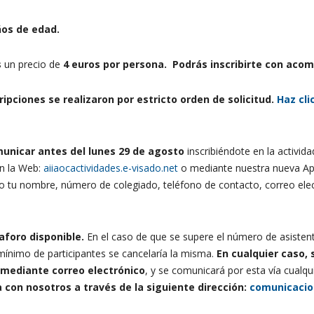
ños de edad.
s
un precio de
4
euros por persona.
Podrás inscribirte con aco
cripciones se realizaron por estricto orden de solicitud.
Haz cli
municar antes del lunes 29 de agosto
inscribiéndote en la activida
en la Web:
aiiaocactividades.e-visado.net
o mediante nuestra nueva App
do tu nombre, número de colegiado, teléfono de contacto, correo ele
aforo disponible.
En el caso de que se supere el número de asistent
ínimo de participantes se cancelaría la misma.
En cualquier caso, 
 mediante correo electrónico
, y se comunicará por esta vía cualq
 con nosotros a través de la siguiente dirección:
comunicacio