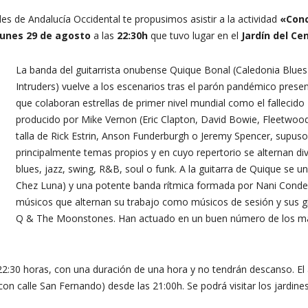
les de Andalucía Occidental te propusimos asistir a la actividad
«
Conc
lunes 29 de agosto
a las
22:30h
que tuvo lugar en el
Jardín del Cen
La banda del guitarrista onubense Quique Bonal (Caledonia Blue
Intruders) vuelve a los escenarios tras el parón pandémico prese
que colaboran estrellas de primer nivel mundial como el fallecido 
producido por Mike Vernon (Eric Clapton, David Bowie, Fleetwoo
talla de Rick Estrin, Anson Funderburgh o Jeremy Spencer, supuso
principalmente temas propios y en cuyo repertorio se alternan di
blues, jazz, swing, R&B, soul o funk. A la guitarra de Quique se u
Chez Luna) y una potente banda rítmica formada por Nani Conde (
músicos que alternan su trabajo como músicos de sesión y sus g
Q & The Moonstones. Han actuado en un buen número de los más p
:30 horas, con una duración de una hora y no tendrán descanso. El ac
con calle San Fernando) desde las 21:00h. Se podrá visitar los jardine