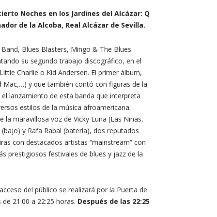
ierto Noches en los Jardines del Alcázar: Q
ador de la Alcoba, Real Alcázar de Sevilla.
s Band, Blues Blasters, Mingo & The Blues
ntando su segundo trabajo discográfico, en el
Little Charlie o Kid Andersen. El primer álbum,
d Mac,…) y que también contó con figuras de la
 el lanzamiento de esta banda que interpreta
versos estilos de la música afroamericana:
ne la maravillosa voz de Vicky Luna (Las Niñas,
bajo) y Rafa Rabal (batería), dos reputados
iras con destacados artistas “mainstream” con
restigiosos festivales de blues y jazz de la
ceso del público se realizará por la Puerta de
s de 21:00 a 22:25 horas.
Después de las 22:25