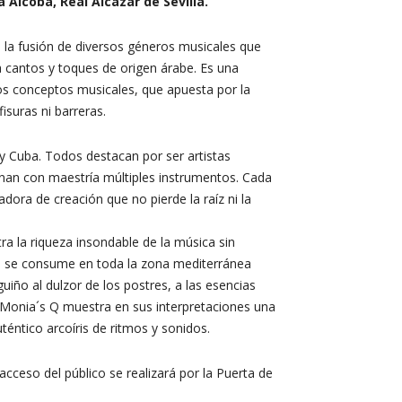
 Alcoba, Real Alcázar de Sevilla.
 la fusión de diversos géneros musicales que
 a cantos y toques de origen árabe. Es una
tos conceptos musicales, que apuesta por la
isuras ni barreras.
 y Cuba. Todos destacan por ser artistas
minan con maestría múltiples instrumentos. Cada
adora de creación que no pierde la raíz ni la
 la riqueza insondable de la música sin
ue se consume en toda la zona mediterránea
iño al dulzor de los postres, a las esencias
s. Monia´s Q muestra en sus interpretaciones una
téntico arcoíris de ritmos y sonidos.
ceso del público se realizará por la Puerta de