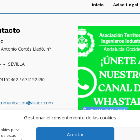
Inicio
Aviso Legal
ntacto
OC
. Antonio Cortés Lladó, nº
4 – SEVILLA
674152462 / 674152490
comunicacion@aiiaoc.com
PINCHA PARA UNIRTE
Gestionar el consentimiento de las cookies
o territorial: Cádiz,
ba, Huelva y Sevilla
ookies para
Aceptar
 de estas